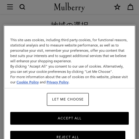
×
Mulberry
|
新作アイテム｜送料無料
マ
地域の選択
ル
現在日本サイトを閲覧していますが、アメリカにいることがわか
This site uses cookies, including third party cookies, for functional reasons,
ベ
りました。
statistical analysis and to measure website performance, as well as to
personalise your visit, remember your preferences, offer you content that
リ
best suits your interests and to suggest additional services that we believe
アメリカのサイトにいく
will enhance your shopping experience.
ー
By clicking "Accept All" you consent to our use of cookies. Alternatively,
リ
you can set your cookie preferences by clicking "Let Me Choose".
For more information about the use of cookies on this website, please visit
日本のサイトへ移動する
ー
our
Cookie Policy
and
Privacy Policy
.
フ
LET ME CHOOSE
ネ
ッ
ACCEPT ALL
ク
レ
REJECT ALL