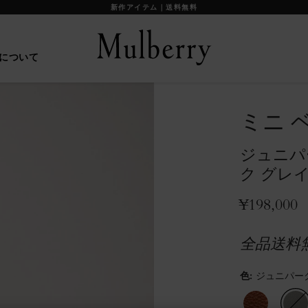
【重要】お盆期間中の配送に関して
について
ミニ 
ジュニパ
ク グレ
¥198,000
全品送料
色
:
ジュニパー