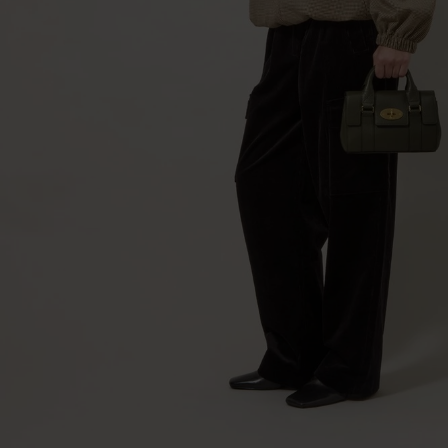
ハ
ン
ド
ル
バ
ッ
グ