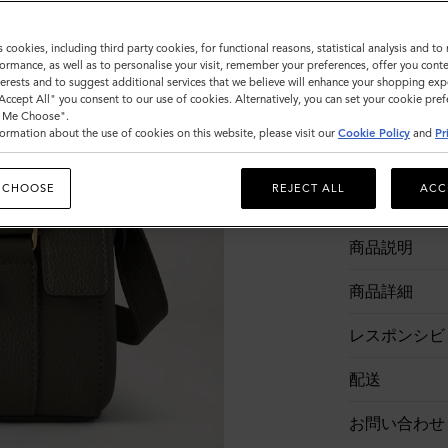
在庫なし
s cookies, including third party cookies, for functional reasons, statistical analysis and t
ormance, as well as to personalise your visit, remember your preferences, offer you conte
nterests and to suggest additional services that we believe will enhance your shopping exp
"Accept All" you consent to our use of cookies. Alternatively, you can set your cookie pre
t Me Choose".
ormation about the use of cookies on this website, please visit our
Cookie Policy
and
Pr
 CHOOSE
REJECT ALL
ACC
商品説明
商品詳細
レスポンシビ
配送
お問い合わせ