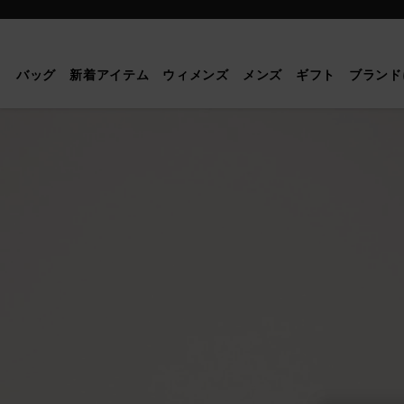
Mulberry
|
ミ
バッグ
新着アイテム
ウィメンズ
メンズ
ギフト
ブランド
ニ
ベ
イ
ズ
ウ
ォ
ー
タ
ー
|
ジ