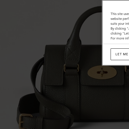
ュ
ニ
This site use
website perf
パ
suits your i
By clicking 
ー
clicking "Le
For more inf
グ
リ
LET ME
ー
ン
ス
モ
ー
ル
ク
ラ