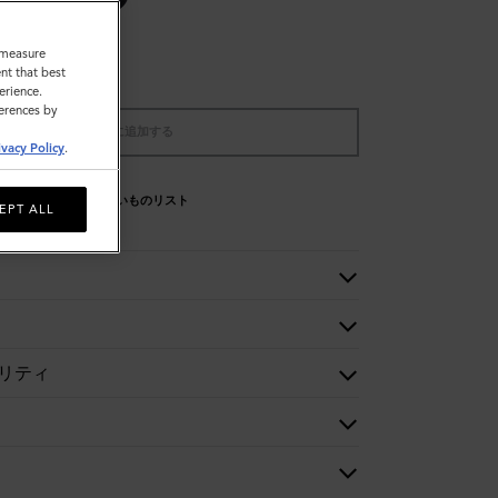
o measure
nt that best
erience.
ferences by
バッグに追加する
ivacy Policy
.
欲しいものリスト
EPT ALL
リティ