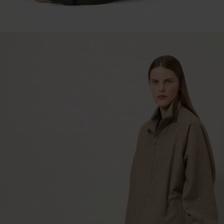
シ
ッ
ク
グ
レ
イ
ン
レ
ザ
ー
|
ト
ッ
プ