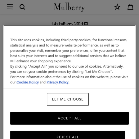
×
Mulberry
|
【重要】価格改定のお知らせ
ア
地域の選択
レ
現在日本サイトを閲覧していますが、アメリカにいることがわか
This site uses cookies, including third party cookies, for functional reasons,
ク
りました。
statistical analysis and to measure website performance, as well as to
personalise your visit, remember your preferences, offer you content that
サ
best suits your interests and to suggest additional services that we believe
アメリカのサイトにいく
will enhance your shopping experience.
|
By clicking "Accept All" you consent to our use of cookies. Alternatively,
ブ
you can set your cookie preferences by clicking "Let Me Choose".
For more information about the use of cookies on this website, please visit
日本のサイトへ移動する
ラ
our
Cookie Policy
and
Privacy Policy
.
ッ
LET ME CHOOSE
ク
ヘ
ACCEPT ALL
ビ
ー
REJECT ALL