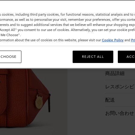
s cookies, including third party cookies, for functional reasons, statistical analysis and t
ormance, as well as to personalise your visit, remember your preferences, offer you conte
nterests and to suggest additional services that we believe will enhance your shopping exp
"Accept All" you consent to our use of cookies. Alternatively, you can set your cookie pre
t Me Choose".
ormation about the use of cookies on this website, please visit our
Cookie Policy
and
Pr
 CHOOSE
REJECT ALL
ACC
商品説明
商品詳細
レスポンシビ
配送
お問い合わせ