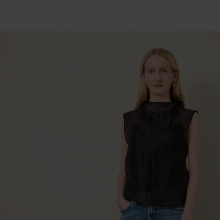
ー
|
サ
マ
ー
セ
レ
ク
シ
ョ
ン