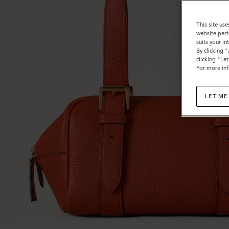
ル
オ
This site use
website perf
レ
suits your i
By clicking 
ン
clicking "Le
For more inf
ジ
ヘ
LET ME
ビ
ー
グ
レ
イ
ン
レ
ザ