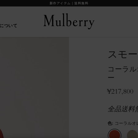
【重要】お盆期間中の配送に関して
について
スモー
コーラル
ー
¥217,800
全品送料
色
:
コーラルオ