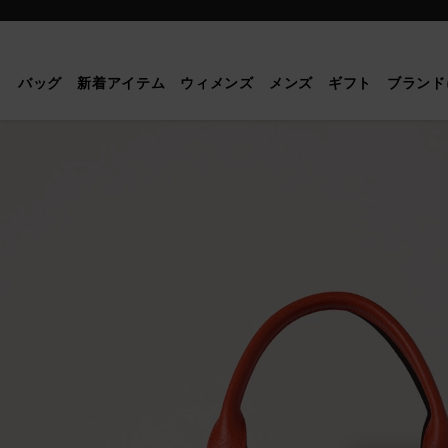
Mulberry
|
ス
バッグ
新着アイテム
ウィメンズ
メンズ
ギフト
ブランド
モ
ー
ル
ボ
ス
ト
ン
|
コ
ー
ラ