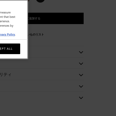
o measure
nt that best
バッグに追加する
erience.
ferences by
ivacy Policy
.
欲しいものリスト
EPT ALL
リティ