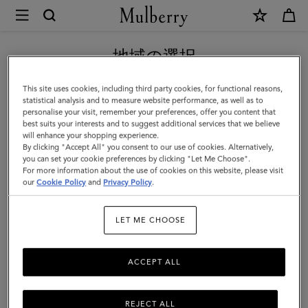
×
Mulberry
|
新作アイテム｜送料無料
コ
地域の選択
ン
現在日本サイトを閲覧していますが、アメリカにいることがわか
This site uses cookies, including third party cookies, for functional reasons,
チ
りました。
statistical analysis and to measure website performance, as well as to
personalise your visit, remember your preferences, offer you content that
ネ
best suits your interests and to suggest additional services that we believe
アメリカのサイトにいく
will enhance your shopping experience.
ン
By clicking "Accept All" you consent to our use of cookies. Alternatively,
タ
you can set your cookie preferences by clicking "Let Me Choose".
For more information about the use of cookies on this website, please visit
日本のサイトへ移動する
ル
our
Cookie Policy
and
Privacy Policy
.
ジ
LET ME CHOOSE
ッ
プ
ACCEPT ALL
ド
ロ
REJECT ALL