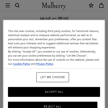
×
Mulberry
|
新作アイテム｜送料無料
フ
地域の選択
ァ
現在日本サイトを閲覧していますが、アメリカにいることがわか
This site uses cookies, including third party cookies, for functional reasons,
リ
りました。
statistical analysis and to measure website performance, as well as to
personalise your visit, remember your preferences, offer you content that
ン
best suits your interests and to suggest additional services that we believe
アメリカのサイトにいく
will enhance your shopping experience.
ド
By clicking "Accept All" you consent to our use of cookies. Alternatively,
ン
you can set your cookie preferences by clicking "Let Me Choose".
For more information about the use of cookies on this website, please visit
日本のサイトへ移動する
カ
our
Cookie Policy
and
Privacy Policy
.
ー
LET ME CHOOSE
ド
ホ
ACCEPT ALL
ル
ダ
REJECT ALL