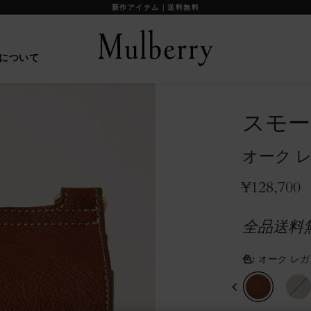
【重要】お盆期間中の配送に関して
について
スモー
オーク 
¥128,700
全品送料
色
:
オーク レガ