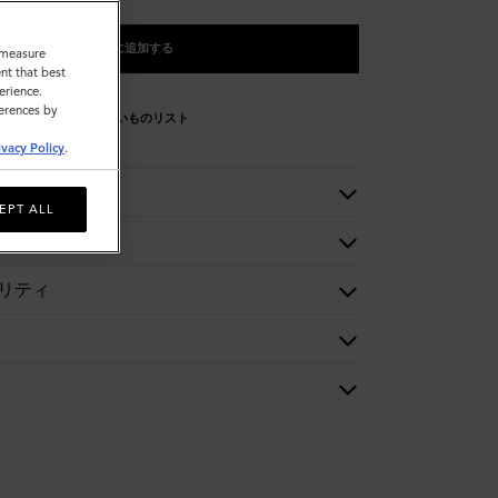
バッグに追加する
o measure
nt that best
erience.
ferences by
欲しいものリスト
ivacy Policy
.
EPT ALL
リティ