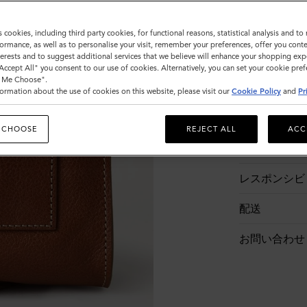
s cookies, including third party cookies, for functional reasons, statistical analysis and t
ormance, as well as to personalise your visit, remember your preferences, offer you conte
nterests and to suggest additional services that we believe will enhance your shopping exp
"Accept All" you consent to our use of cookies. Alternatively, you can set your cookie pre
t Me Choose".
ormation about the use of cookies on this website, please visit our
Cookie Policy
and
Pr
商品説明
 CHOOSE
REJECT ALL
ACC
商品詳細
レスポンシビ
配送
お問い合わせ