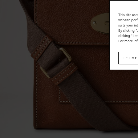
ク
レ
This site use
website perf
ガ
suits your i
By clicking 
シ
clicking "Le
For more inf
ー
NVT
LET ME
|
Men