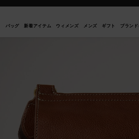
Mulberry
|
ス
バッグ
新着アイテム
ウィメンズ
メンズ
ギフト
ブランド
モ
ー
ル
ア
ン
ト
ニ
ー
|
オ
ー