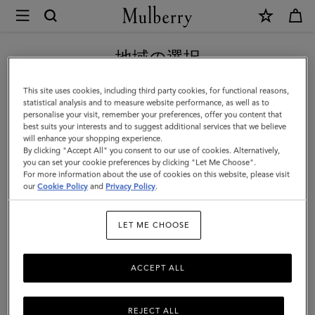
×
Mulberry
|
新作アイテム｜送料無料
ア
地域の選択
ン
現在日本サイトを閲覧していますが、アメリカにいることがわか
This site uses cookies, including third party cookies, for functional reasons,
ト
りました。
statistical analysis and to measure website performance, as well as to
personalise your visit, remember your preferences, offer you content that
ニ
best suits your interests and to suggest additional services that we believe
アメリカのサイトにいく
will enhance your shopping experience.
ー
By clicking "Accept All" you consent to our use of cookies. Alternatively,
|
you can set your cookie preferences by clicking "Let Me Choose".
For more information about the use of cookies on this website, please visit
日本のサイトへ移動する
オ
our
Cookie Policy
and
Privacy Policy
.
ー
LET ME CHOOSE
ク
レ
ACCEPT ALL
ガ
シ
REJECT ALL