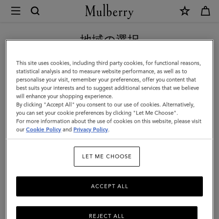
×
Mulberry
|
新作アイテム｜送料無料
ス
地域の選択
モ
現在日本サイトを閲覧していますが、アメリカにいることがわか
This site uses cookies, including third party cookies, for functional reasons,
ー
りました。
statistical analysis and to measure website performance, as well as to
personalise your visit, remember your preferences, offer you content that
ル
best suits your interests and to suggest additional services that we believe
アメリカのサイトにいく
will enhance your shopping experience.
ア
By clicking "Accept All" you consent to our use of cookies. Alternatively,
ン
you can set your cookie preferences by clicking "Let Me Choose".
For more information about the use of cookies on this website, please visit
日本のサイトへ移動する
ト
our
Cookie Policy
and
Privacy Policy
.
ニ
LET ME CHOOSE
ー
|
ACCEPT ALL
サ
ル
REJECT ALL