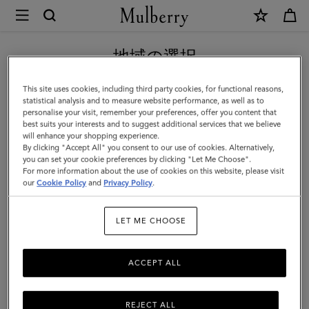
×
Mulberry
|
【重要】お盆期間中の配送に関して
ソ
地域の選択
リ
現在日本サイトを閲覧していますが、アメリカにいることがわか
This site uses cookies, including third party cookies, for functional reasons,
ッ
りました。
statistical analysis and to measure website performance, as well as to
personalise your visit, remember your preferences, offer you content that
ド
best suits your interests and to suggest additional services that we believe
アメリカのサイトにいく
will enhance your shopping experience.
ベ
By clicking "Accept All" you consent to our use of cookies. Alternatively,
ー
you can set your cookie preferences by clicking "Let Me Choose".
For more information about the use of cookies on this website, please visit
日本のサイトへ移動する
ス
our
Cookie Policy
and
Privacy Policy
.
ボ
LET ME CHOOSE
ー
ル
ACCEPT ALL
キ
ャ
REJECT ALL