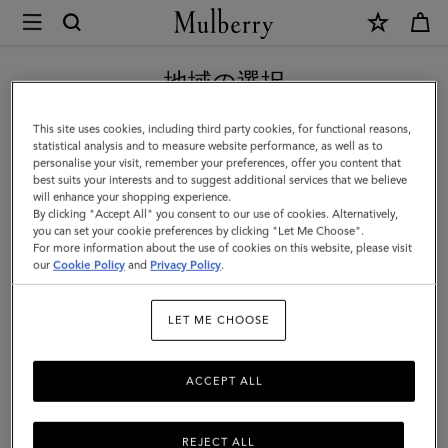
×
Mulberry
|
新作アイテム｜送料無料
コ
地域の選択
ン
現在日本サイトを閲覧していますが、アメリカにいることがわか
This site uses cookies, including third party cookies, for functional reasons,
タ
りました。
statistical analysis and to measure website performance, as well as to
personalise your visit, remember your preferences, offer you content that
ク
best suits your interests and to suggest additional services that we believe
アメリカのサイトにいく
will enhance your shopping experience.
ト
By clicking "Accept All" you consent to our use of cookies. Alternatively,
ペ
you can set your cookie preferences by clicking "Let Me Choose".
For more information about the use of cookies on this website, please visit
日本のサイトへ移動する
ー
our
Cookie Policy
and
Privacy Policy
.
ジ
LET ME CHOOSE
ポ
ケ
ACCEPT ALL
ッ
ト
REJECT ALL