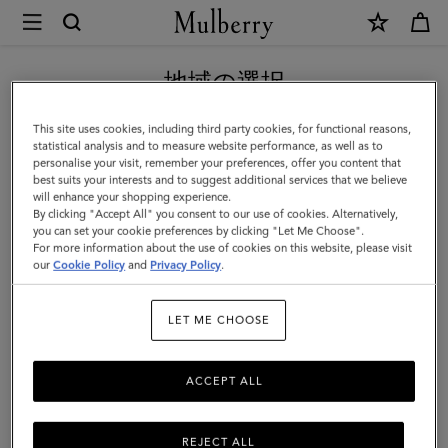
×
Mulberry
|
新作アイテム｜送料無料
フ
地域の選択
ォ
現在日本サイトを閲覧していますが、アメリカにいることがわか
This site uses cookies, including third party cookies, for functional reasons,
ー
りました。
statistical analysis and to measure website performance, as well as to
personalise your visit, remember your preferences, offer you content that
ル
best suits your interests and to suggest additional services that we believe
アメリカのサイトにいく
will enhance your shopping experience.
デ
By clicking "Accept All" you consent to our use of cookies. Alternatively,
ッ
you can set your cookie preferences by clicking "Let Me Choose".
For more information about the use of cookies on this website, please visit
日本のサイトへ移動する
ド
our
Cookie Policy
and
Privacy Policy
.
マ
LET ME CHOOSE
ル
チ
ACCEPT ALL
カ
ー
REJECT ALL