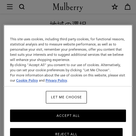
×
Mulberry
|
新作アイテム｜送料無料
ス
地域の選択
モ
現在日本サイトを閲覧していますが、アメリカにいることがわか
This site uses cookies, including third party cookies, for functional reasons,
ー
りました。
statistical analysis and to measure website performance, as well as to
personalise your visit, remember your preferences, offer you content that
ル
best suits your interests and to suggest additional services that we believe
アメリカのサイトにいく
will enhance your shopping experience.
ア
By clicking "Accept All" you consent to our use of cookies. Alternatively,
イ
you can set your cookie preferences by clicking "Let Me Choose".
For more information about the use of cookies on this website, please visit
日本のサイトへ移動する
リ
our
Cookie Policy
and
Privacy Policy
.
ス
LET ME CHOOSE
|
チ
ACCEPT ALL
ョ
ー
REJECT ALL