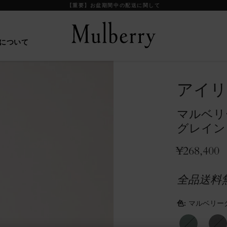
【重要】お盆期間中の配送に関して
について
アイリ
マルベリ
グレイン
¥268,400
全品送料
色
:
マルベリーグ