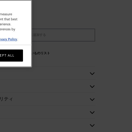
o measure
nt that best
erience.
ferences by
バッグに追加する
ivacy Policy
.
欲しいものリスト
EPT ALL
リティ