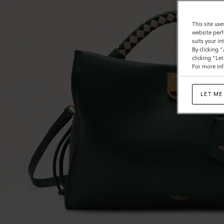
ー
ン-
This site use
website perf
チ
suits your i
By clicking 
ョ
clicking "Le
For more inf
ー
ク
LET ME
ヘ
ビ
ー
グ
レ
イ
ン
レ