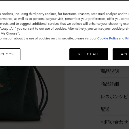
在庫なし
s cookies, including third party cookies, for functional reasons, statistical analysis and t
ormance, as well as to personalise your visit, remember your preferences, offer you conte
nterests and to suggest additional services that we believe will enhance your shopping exp
"Accept All" you consent to our use of cookies. Alternatively, you can set your cookie pre
t Me Choose".
ormation about the use of cookies on this website, please visit our
Cookie Policy
and
Pr
 CHOOSE
REJECT ALL
ACC
商品説明
商品詳細
レスポンシビ
配送
お問い合わせ