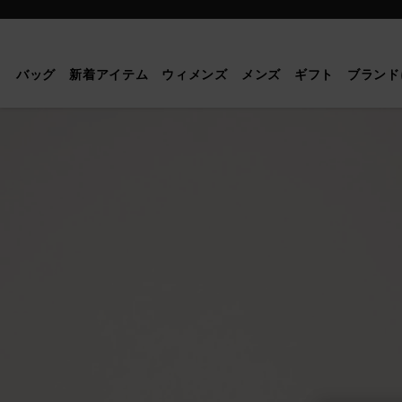
Mulberry
|
ア
バッグ
新着アイテム
ウィメンズ
メンズ
ギフト
ブランド
イ
リ
ス
|
マ
ル
ベ
リ
ー
グ
リ