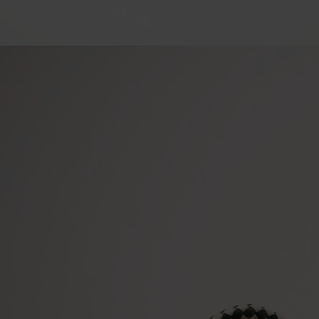
ザ
ー
|
ア
イ
リ
ス