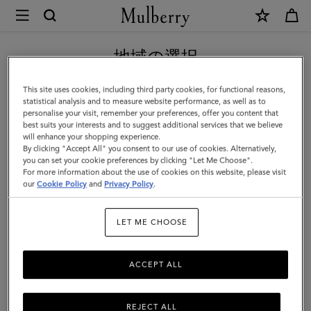
×
Mulberry
|
新作アイテム｜送料無料
ト
地域の選択
ラ
現在日本サイトを閲覧していますが、アメリカにいることがわか
This site uses cookies, including third party cookies, for functional reasons,
ベ
りました。
statistical analysis and to measure website performance, as well as to
personalise your visit, remember your preferences, offer you content that
ル
best suits your interests and to suggest additional services that we believe
アメリカのサイトにいく
will enhance your shopping experience.
バ
By clicking "Accept All" you consent to our use of cookies. Alternatively,
ッ
you can set your cookie preferences by clicking "Let Me Choose".
For more information about the use of cookies on this website, please visit
日本のサイトへ移動する
ク
our
Cookie Policy
and
Privacy Policy
.
ギ
LET ME CHOOSE
ャ
モ
ACCEPT ALL
ン
|
REJECT ALL