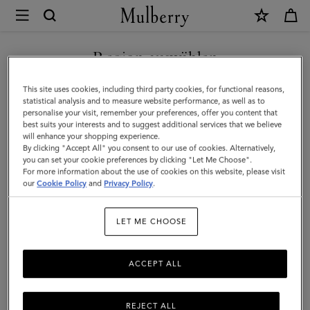
×
Mulberry
|
SHOP WHAT'S NEW WITH COMPLIMENTARY SHIPPING
Mittelgroßes
Region auswählen
Darley
Sie befinden sich auf unserer Seite für Frankreich, aber wir
This site uses cookies, including third party cookies, for functional reasons,
Portemonnaie
haben festgestellt, dass Sie hier sind: Vereinigte Staaten.
statistical analysis and to measure website performance, as well as to
personalise your visit, remember your preferences, offer you content that
|
best suits your interests and to suggest additional services that we believe
SEITE FÜR VEREINIGTE
will enhance your shopping experience.
Feine,
STAATEN BESUCHEN
By clicking "Accept All" you consent to our use of cookies. Alternatively,
klassische
you can set your cookie preferences by clicking "Let Me Choose".
For more information about the use of cookies on this website, please visit
Narbung
our
Cookie Policy
and
Privacy Policy
.
AUF FOLGENDER WEBSEITE
FORTFAHREN: FRANKREICH
in
LET ME CHOOSE
zwei
Farben
ACCEPT ALL
in
Eiche
REJECT ALL