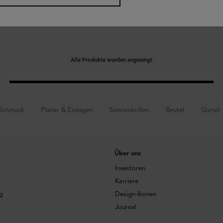
Alle Produkte wurden angezeigt
Schmuck
Planer & Einlagen
Sonnenbrillen
Beutel
Gürtel
Über uns
Investoren
Karriere
g
Design-Ikonen
Journal