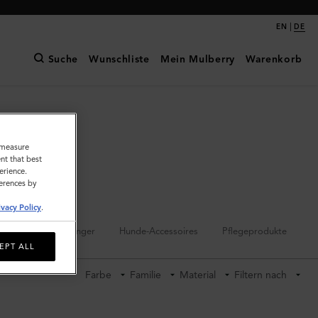
|
EN
DE
Suche
Wunschliste
Mein Mulberry
Warenkorb
o measure
nt that best
erience.
ferences by
ivacy Policy
.
Schlüsselanhänger
Hunde-Accessoires
Pflegeprodukte
EPT ALL
Farbe
Familie
Material
Filtern nach