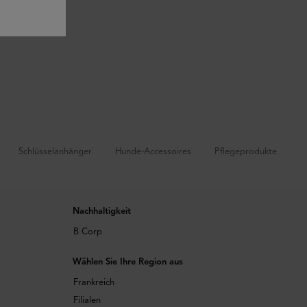
Schlüsselanhänger
Hunde-Accessoires
Pflegeprodukte
Nachhaltigkeit
B Corp
Wählen Sie Ihre Region aus
Frankreich
Filialen