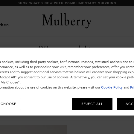
SHOP WHAT'S NEW WITH COMPLIMENTARY SHIPPING
cken
Pflegeprodukte
Verlängern Sie die Lebensdauer Ihrer Mulberry-
s cookies, including third party cookies, for functional reasons, statistical analysis and t
Produkte mit unserem Sortiment an
ormance, as well as to personalise your visit, remember your preferences, offer you conte
nterests and to suggest additional services that we believe will enhance your shopping exp
Lederpflegeprodukten, darunter Cremes, Gels,
"Accept All" you consent to our use of cookies. Alternatively, you can set your cookie pre
Wachse und Sprays.
t Me Choose".
ormation about the use of cookies on this website, please visit our
Cookie Policy
and
Pr
Schmuck
Planer & Einlagen
Sonnenbrillen
Beutel
Gürtel
 CHOOSE
REJECT ALL
ACC