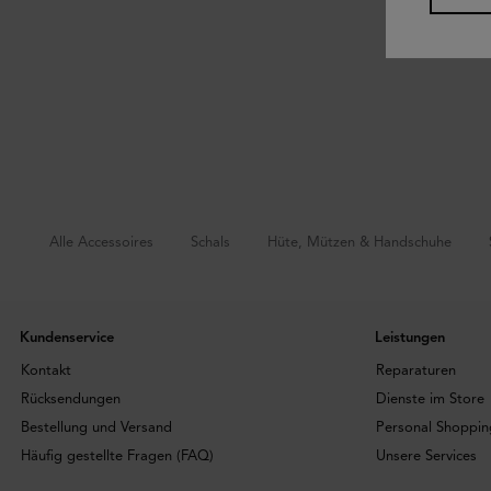
Alle Accessoires
Schals
Hüte, Mützen & Handschuhe
Kundenservice
Leistungen
Kontakt
Reparaturen
Rücksendungen
Dienste im Store
Bestellung und Versand
Personal Shoppin
Häufig gestellte Fragen (FAQ)
Unsere Services