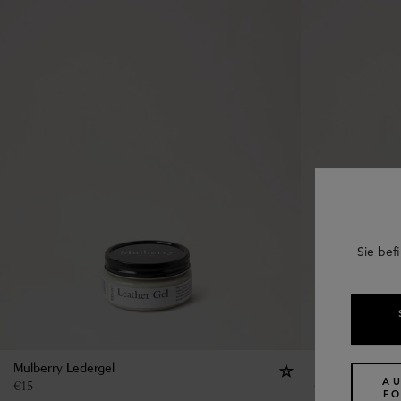
Sie befi
Mulberry Ledergel
Mulberry Lede
A
€
15
€
15
F