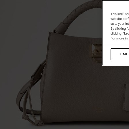
This site use
website perf
suits your i
By clicking 
clicking "Le
For more inf
LET ME