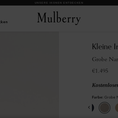
UNSERE IKONEN ENTDECKEN
cken
Kleine Ir
Grobe Nar
€1.495
Kostenlose
Farbe
:
Grobe 