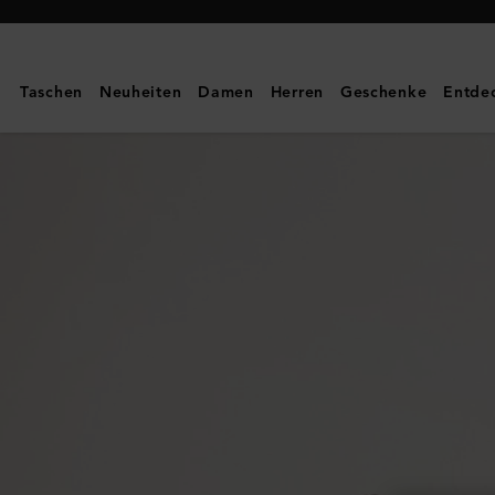
Mulberry
|
Kleine
Taschen
Neuheiten
Damen
Herren
Geschenke
Entde
Iris
|
Grobe
Narbung
in
Cashmere
Taupe
|
Damen