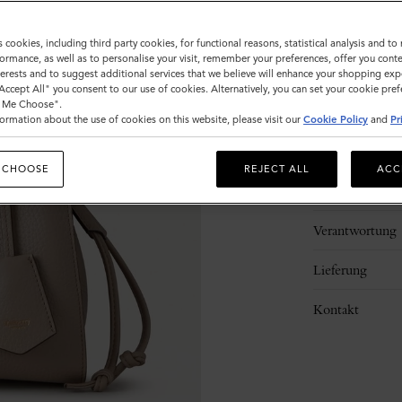
s cookies, including third party cookies, for functional reasons, statistical analysis and t
ormance, as well as to personalise your visit, remember your preferences, offer you conte
nterests and to suggest additional services that we believe will enhance your shopping exp
"Accept All" you consent to our use of cookies. Alternatively, you can set your cookie pre
t Me Choose".
ormation about the use of cookies on this website, please visit our
Cookie Policy
and
Pr
Beschreibung
 CHOOSE
REJECT ALL
ACC
Details
Verantwortung
Lieferung
Kontakt