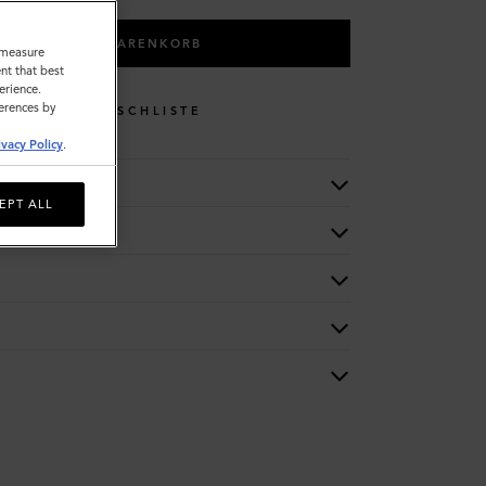
IN DEN WARENKORB
o measure
nt that best
erience.
ferences by
WUNSCHLISTE
ivacy Policy
.
EPT ALL