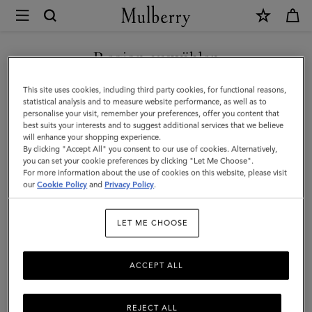
×
Mulberry
|
NEUHEITEN MIT KOSTENLOSEM VERSAND SHOPPEN
Mulberry
Region auswählen
Lederwachs
Sie befinden sich auf unserer Seite für Österreich, aber wir
This site uses cookies, including third party cookies, for functional reasons,
|
haben festgestellt, dass Sie hier sind: Vereinigte Staaten.
statistical analysis and to measure website performance, as well as to
personalise your visit, remember your preferences, offer you content that
Pflegeprodukt
best suits your interests and to suggest additional services that we believe
SEITE FÜR VEREINIGTE
will enhance your shopping experience.
in
STAATEN BESUCHEN
By clicking "Accept All" you consent to our use of cookies. Alternatively,
Farblos
you can set your cookie preferences by clicking "Let Me Choose".
For more information about the use of cookies on this website, please visit
|
our
Cookie Policy
and
Privacy Policy
.
AUF FOLGENDER WEBSEITE
FORTFAHREN: ÖSTERREICH
Damen
LET ME CHOOSE
ACCEPT ALL
REJECT ALL