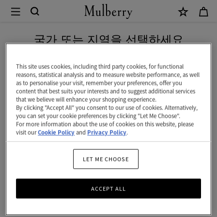
×
Mulberry
|
신상 상품을 무료 배송으로 만나보세요
스
국가 또는 지역을 선택하세요
키
현재 대한민국에서 접속하신 국가 웹사이트는 미국입니다.
니
This site uses cookies, including third party cookies, for functional
reasons, statistical analysis and to measure website performance, as well
스
as to personalise your visit, remember your preferences, offer you
미국 웹사이트로 이동하기
content that best suits your interests and to suggest additional services
카
that we believe will enhance your shopping experience.
By clicking "Accept All" you consent to our use of cookies. Alternatively,
프
대한민국 사이트에서 계속 하기
you can set your cookie preferences by clicking "Let Me Choose".
For more information about the use of cookies on this website, please
-
visit our
Cookie Policy
and
Privacy Policy
.
벨
트
LET ME CHOOSE
보
ACCEPT ALL
더
|