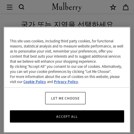
×
Mulberry
|
네이버 페이로 안전하게 결제하세요
클
국가 또는 지역을 선택하세요
립
현재 대한민국에서 접속하신 국가 웹사이트는 미국입니다.
지
This site uses cookies, including third party cookies, for functional
reasons, statistical analysis and to measure website performance, as well
퍼
as to personalise your visit, remember your preferences, offer you
미국 웹사이트로 이동하기
content that best suits your interests and to suggest additional services
카
that we believe will enhance your shopping experience.
By clicking "Accept All" you consent to our use of cookies. Alternatively,
드
대한민국 사이트에서 계속 하기
you can set your cookie preferences by clicking "Let Me Choose".
For more information about the use of cookies on this website, please
파
visit our
Cookie Policy
and
Privacy Policy
.
우
치
LET ME CHOOSE
|
ACCEPT ALL
블
랙