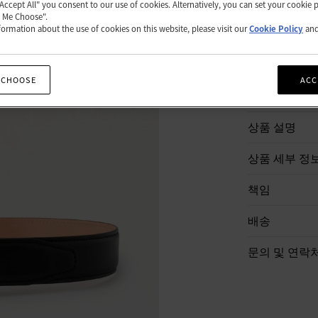
"Accept All" you consent to our use of cookies. Alternatively, you can set your cookie 
t Me Choose".
사
ormation about the use of cookies on this website, please visit our
Cookie Policy
an
이
쇼핑백
즈
를
선
 CHOOSE
ACC
택
하
세
상품 설명
요.
상품 세부 정
책임
배송
문의 및 연락