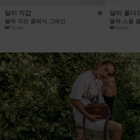
달리 지갑
달리 폴디드
블랙 작은 클래식 그레인
블랙 스몰 
₩
770,000
₩
530,000