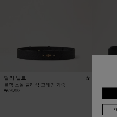
달리 벨트
캠버웰 
블랙 스몰 클래식 그레인 가죽
블랙 매끄
₩
570,000
₩
520,000