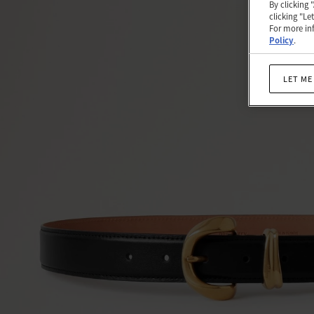
By clicking 
|
clicking "Le
Women
For more inf
Policy
.
LET ME