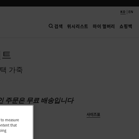
|
KO
EN
검색
위시리스트
마이 멀버리
쇼핑백
벨트
택 가죽
인 주문은 무료 배송입니다
사이즈표
nd to measure
ontent that
L
ping