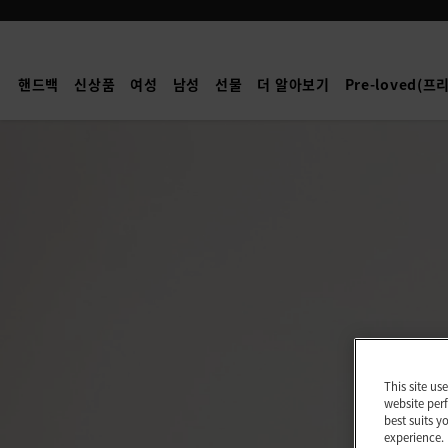
Mulberry
|
라
핸드백
신상품
여성
남성
선물
더 알아보기
Pre-loved(
나
벨
트
|
블
랙
고
광
택
This site us
가
website perf
best suits y
죽
experience.