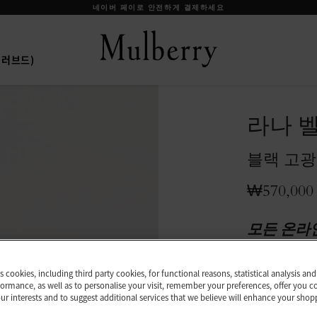
프리러브드)
라나 
블랙 고광
₩570,000
모든 온라
사이즈
es cookies, including third party cookies, for functional reasons, statistical analysis a
ormance, as well as to personalise your visit, remember your preferences, offer you c
S
M
our interests and to suggest additional services that we believe will enhance your shop