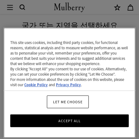
×
Mulberry
|
네이버 페이로 안전하게 결제하세요
콘
국가 또는 지역을 선택하세요
티
현재 대한민국에서 접속하신 국가 웹사이트는 미국입니다.
넨
This site uses cookies, including third party cookies, for functional
reasons, statistical analysis and to measure website performance, as well
탈
as to personalise your visit, remember your preferences, offer you
미국 웹사이트로 이동하기
content that best suits your interests and to suggest additional services
삼
that we believe will enhance your shopping experience.
By clicking "Accept All" you consent to our use of cookies. Alternatively,
단
대한민국 사이트에서 계속 하기
you can set your cookie preferences by clicking "Let Me Choose".
For more information about the use of cookies on this website, please
지
visit our
Cookie Policy
and
Privacy Policy
.
갑
|
LET ME CHOOSE
초
ACCEPT ALL
크
스