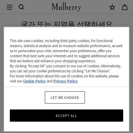
×
Mulberry
|
신상 상품을 무료 배송으로 만나보세요
미
국가 또는 지역을 선택하세요
니
현재 대한민국에서 접속하신 국가 웹사이트는 미국입니다.
베
This site uses cookies, including third party cookies, for functional
reasons, statistical analysis and to measure website performance, as well
이
as to personalise your visit, remember your preferences, offer you
미국 웹사이트로 이동하기
content that best suits your interests and to suggest additional services
스
that we believe will enhance your shopping experience.
By clicking "Accept All" you consent to our use of cookies. Alternatively,
워
대한민국 사이트에서 계속 하기
you can set your cookie preferences by clicking "Let Me Choose".
For more information about the use of cookies on this website, please
터
visit our
Cookie Policy
and
Privacy Policy
.
|
에
LET ME CHOOSE
크
ACCEPT ALL
뤼
&