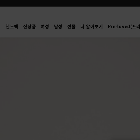
Mulberry
|
달
핸드백
신상품
여성
남성
선물
더 알아보기
Pre-loved(
리
카
메
라
백
|
오
크
투
톤
스