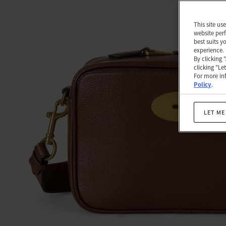
몰
클
This site us
website perf
래
best suits y
experience.
식
By clicking 
clicking "Le
그
For more inf
레
Policy
.
인
LET ME
가
죽.
|
Women