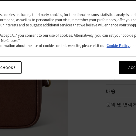
쇼핑백
es cookies, including third party cookies, for functional reasons, statistical analysis a
ormance, as well as to personalise your visit, remember your preferences, offer you c
our interests and to suggest additional services that we believe will enhance your shop
"Accept All" you consent to our use of cookies. Alternatively, you can set your cookie 
t Me Choose".
ormation about the use of cookies on this website, please visit our
Cookie Policy
an
상품 설명
상품 세부 정
 CHOOSE
ACC
책임
배송
문의 및 연락