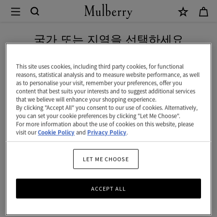
×
Mulberry
|
네이버 페이로 안전하게 결제하세요
헤
국가 또는 지역을 선택하세요
리
현재 대한민국에서 접속하신 국가 웹사이트는 미국입니다.
티
This site uses cookies, including third party cookies, for functional
reasons, statistical analysis and to measure website performance, as well
지
as to personalise your visit, remember your preferences, offer you
미국 웹사이트로 이동하기
content that best suits your interests and to suggest additional services
백
that we believe will enhance your shopping experience.
By clicking "Accept All" you consent to our use of cookies. Alternatively,
팩
대한민국 사이트에서 계속 하기
you can set your cookie preferences by clicking "Let Me Choose".
For more information about the use of cookies on this website, please
|
visit our
Cookie Policy
and
Privacy Policy
.
블
랙-
LET ME CHOOSE
코
ACCEPT ALL
냑
에