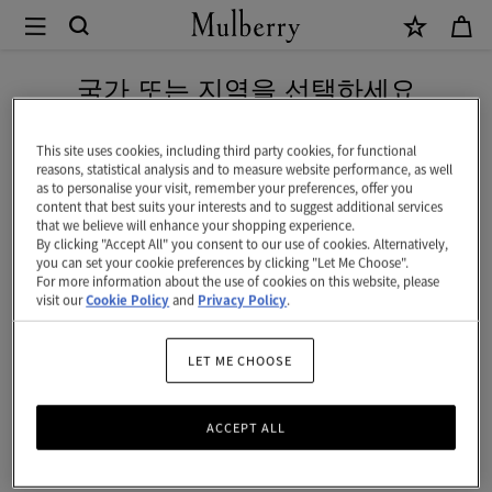
×
Mulberry
|
신상 상품을 무료 배송으로 만나보세요
소
국가 또는 지역을 선택하세요
프
현재 대한민국에서 접속하신 국가 웹사이트는 미국입니다.
티
This site uses cookies, including third party cookies, for functional
reasons, statistical analysis and to measure website performance, as well
팔
as to personalise your visit, remember your preferences, offer you
미국 웹사이트로 이동하기
content that best suits your interests and to suggest additional services
찌
that we believe will enhance your shopping experience.
By clicking "Accept All" you consent to our use of cookies. Alternatively,
|
대한민국 사이트에서 계속 하기
you can set your cookie preferences by clicking "Let Me Choose".
For more information about the use of cookies on this website, please
실
visit our
Cookie Policy
and
Privacy Policy
.
버
실
LET ME CHOOSE
버
ACCEPT ALL
도
금