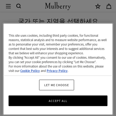
×
Mulberry
|
신상 상품을 무료 배송으로 만나보세요
스
국가 또는 지역을 선택하세요
키
현재 대한민국에서 접속하신 국가 웹사이트는 미국입니다.
니
This site uses cookies, including third party cookies, for functional
reasons, statistical analysis and to measure website performance, as well
스
as to personalise your visit, remember your preferences, offer you
미국 웹사이트로 이동하기
content that best suits your interests and to suggest additional services
카
that we believe will enhance your shopping experience.
By clicking "Accept All" you consent to our use of cookies. Alternatively,
프
대한민국 사이트에서 계속 하기
you can set your cookie preferences by clicking "Let Me Choose".
For more information about the use of cookies on this website, please
-
visit our
Cookie Policy
and
Privacy Policy
.
Mulberry
트
LET ME CHOOSE
리
ACCEPT ALL
|
코