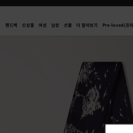
Mulberry
|
스
핸드백
신상품
여성
남성
선물
더 알아보기
Pre-loved(
키
니
스
카
프
-
영
국
의
공
원