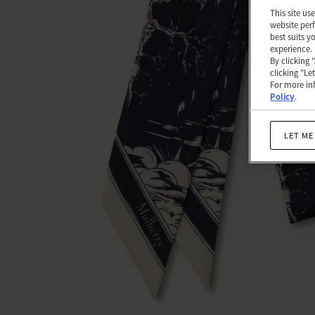
|
This site us
website perf
딥
best suits y
experience.
오
By clicking 
버
clicking "Le
For more inf
진
Policy
.
재
LET ME
활
용
폴
리
에
스
테
르