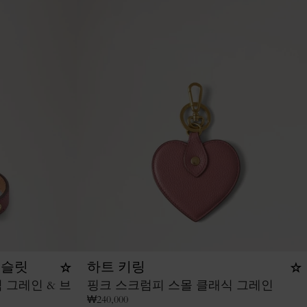
이슬릿
하트 키링
 그레인 & 브
핑크 스크럼피 스몰 클래식 그레인
₩
240,000