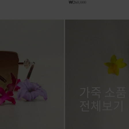
₩
260,000
가죽 소품
전체보기