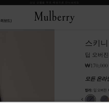
신상 상품을 무료 배송으로 만나보세요
프리러브드)
스키니
딥 오버
₩170,000
모든 온라
컬러
:
딥 오버진