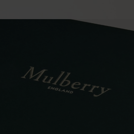
|
Women