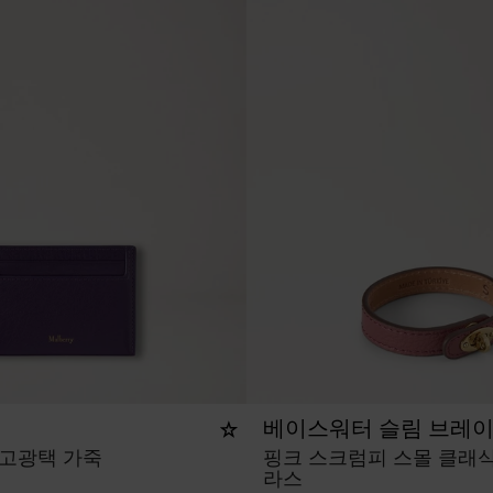
베이스워터 슬림 브레
고광택 가죽
핑크 스크럼피 스몰 클래식
라스