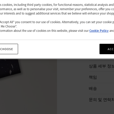
품절
es cookies, including third party cookies, for functional reasons, statistical analysis a
ormance, as well as to personalise your visit, remember your preferences, offer you c
our interests and to suggest additional services that we believe will enhance your shop
"Accept All" you consent to our use of cookies. Alternatively, you can set your cookie 
쇼핑백
t Me Choose".
ormation about the use of cookies on this website, please visit our
Cookie Policy
an
 CHOOSE
ACC
상품 설명
상품 세부 정
책임
배송
문의 및 연락