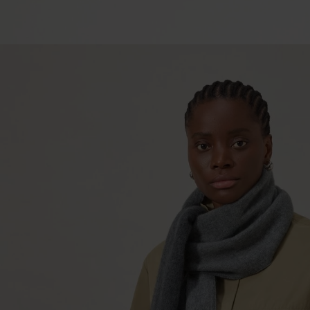
미
어
|
Women