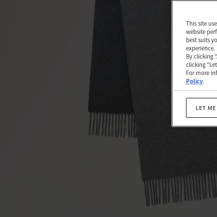
그
레
This site us
website perf
이
best suits y
experience.
멜
By clicking 
clicking "Le
란
For more inf
지
Policy
.
&
LET ME
다
크
그
레
이
캐
시