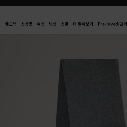
Mulberry
|
캐
핸드백
신상품
여성
남성
선물
더 알아보기
Pre-loved(
시
미
어
투
톤
양
면
스
카
프
|