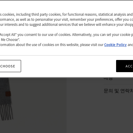
쇼핑백
es cookies, including third party cookies, for functional reasons, statistical analysis a
ormance, as well as to personalise your visit, remember your preferences, offer you c
our interests and to suggest additional services that we believe will enhance your shop
"Accept All" you consent to our use of cookies. Alternatively, you can set your cookie 
상품 설명
t Me Choose".
ormation about the use of cookies on this website, please visit our
Cookie Policy
an
상품 세부 정
책임
 CHOOSE
ACC
배송
문의 및 연락