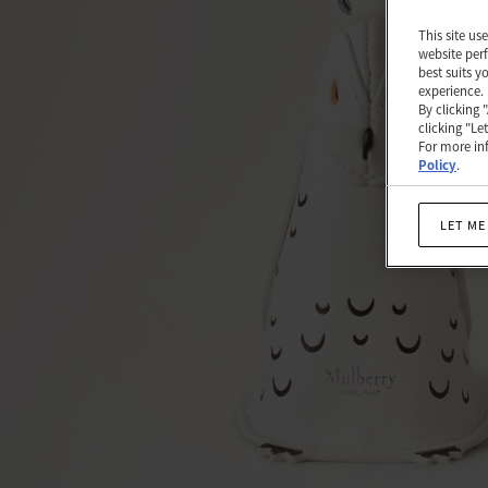
실
This site us
크
website perf
best suits y
처
experience.
By clicking 
럼
clicking "Le
For more inf
부
Policy
.
드
러
LET ME
운
송
아
지
가
죽
|