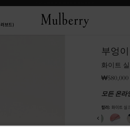
신상 상품을 무료 배송으로 만나보세요
프리러브드)
부엉이
화이트 실
₩580,000
모든 온라
컬러
:
화이트 실