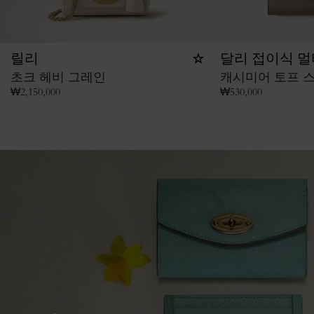
릴리
달리 접이식 멀
초크 헤비 그레인
캐시미어 토프 
₩
2,150,000
₩
530,000