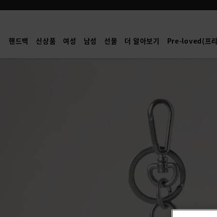
Mulberry
|
부
핸드백
신상품
여성
남성
선물
더 알아보기
Pre-loved(
엉
이
케
이
스
키
링
|
화
이
트