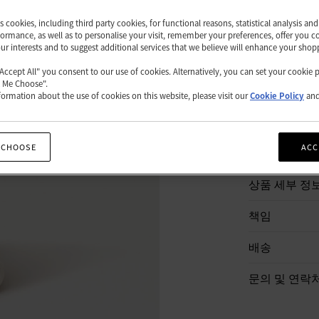
품절
es cookies, including third party cookies, for functional reasons, statistical analysis a
ormance, as well as to personalise your visit, remember your preferences, offer you c
our interests and to suggest additional services that we believe will enhance your shop
쇼핑백
"Accept All" you consent to our use of cookies. Alternatively, you can set your cookie 
t Me Choose".
ormation about the use of cookies on this website, please visit our
Cookie Policy
an
 CHOOSE
ACC
상품 설명
상품 세부 정
책임
배송
문의 및 연락