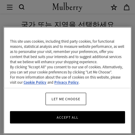
×
Mulberry
|
신상 상품을 무료 배송으로 만나보세요
Mulberry
국가 또는 지역을 선택하세요
참
현재 대한민국에서 접속하신 국가 웹사이트는 미국입니다.
목
This site uses cookies, including third party cookies, for functional
reasons, statistical analysis and to measure website performance, as well
걸
as to personalise your visit, remember your preferences, offer you
미국 웹사이트로 이동하기
content that best suits your interests and to suggest additional services
이
that we believe will enhance your shopping experience.
By clicking "Accept All" you consent to our use of cookies. Alternatively,
|
대한민국 사이트에서 계속 하기
you can set your cookie preferences by clicking "Let Me Choose".
For more information about the use of cookies on this website, please
골
visit our
Cookie Policy
and
Privacy Policy
.
드
도
LET ME CHOOSE
금
ACCEPT ALL
브
라