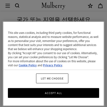
×
Mulberry
|
네이버 페이로 안전하게 결제하세요
핸
국가 또는 지역을 선택하세요
드
현재 대한민국에서 접속하신 국가 웹사이트는 미국입니다.
홀
This site uses cookies, including third party cookies, for functional
reasons, statistical analysis and to measure website performance, as well
드
as to personalise your visit, remember your preferences, offer you
미국 웹사이트로 이동하기
content that best suits your interests and to suggest additional services
도
that we believe will enhance your shopping experience.
By clicking "Accept All" you consent to our use of cookies. Alternatively,
그
대한민국 사이트에서 계속 하기
you can set your cookie preferences by clicking "Let Me Choose".
For more information about the use of cookies on this website, please
리
visit our
Cookie Policy
and
Privacy Policy
.
쉬
|
LET ME CHOOSE
랭
ACCEPT ALL
커
스