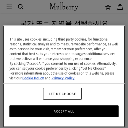
×
Mulberry
|
신상 상품을 무료 배송으로 만나보세요
베
국가 또는 지역을 선택하세요
이
현재 대한민국에서 접속하신 국가 웹사이트는 미국입니다.
스
This site uses cookies, including third party cookies, for functional
reasons, statistical analysis and to measure website performance, as well
워
as to personalise your visit, remember your preferences, offer you
미국 웹사이트로 이동하기
content that best suits your interests and to suggest additional services
터
that we believe will enhance your shopping experience.
By clicking "Accept All" you consent to our use of cookies. Alternatively,
목
대한민국 사이트에서 계속 하기
you can set your cookie preferences by clicking "Let Me Choose".
For more information about the use of cookies on this website, please
걸
visit our
Cookie Policy
and
Privacy Policy
.
이
|
LET ME CHOOSE
실
ACCEPT ALL
버
스