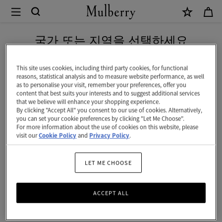
×
Mulberry
|
네이버 페이로 안전하게 결제하세요
헤
국가 또는 지역을 선택하세요
리
현재 대한민국에서 접속하신 국가 웹사이트는 미국입니다.
티
This site uses cookies, including third party cookies, for functional
reasons, statistical analysis and to measure website performance, as well
지
as to personalise your visit, remember your preferences, offer you
미국 웹사이트로 이동하기
content that best suits your interests and to suggest additional services
데
that we believe will enhance your shopping experience.
By clicking "Accept All" you consent to our use of cookies. Alternatively,
이
대한민국 사이트에서 계속 하기
you can set your cookie preferences by clicking "Let Me Choose".
For more information about the use of cookies on this website, please
클
visit our
Cookie Policy
and
Privacy Policy
.
리
퍼
LET ME CHOOSE
|
ACCEPT ALL
블
랙-