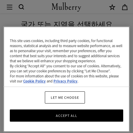
×
Mulberry
|
네이버 페이로 안전하게 결제하세요
카
국가 또는 지역을 선택하세요
드
현재 대한민국에서 접속하신 국가 웹사이트는 미국입니다.
슬
This site uses cookies, including third party cookies, for functional
reasons, statistical analysis and to measure website performance, as well
립
as to personalise your visit, remember your preferences, offer you
미국 웹사이트로 이동하기
content that best suits your interests and to suggest additional services
|
that we believe will enhance your shopping experience.
By clicking "Accept All" you consent to our use of cookies. Alternatively,
아
대한민국 사이트에서 계속 하기
you can set your cookie preferences by clicking "Let Me Choose".
For more information about the use of cookies on this website, please
웃
visit our
Cookie Policy
and
Privacy Policy
.
오
브
LET ME CHOOSE
더
ACCEPT ALL
블
루