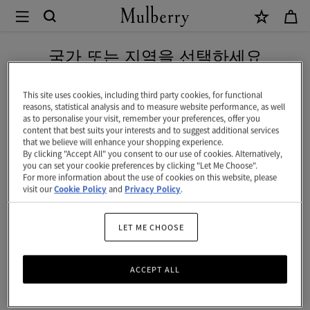
×
Mulberry
|
신상 상품을 무료 배송으로 만나보세요
브
국가 또는 지역을 선택하세요
리
현재 대한민국에서 접속하신 국가 웹사이트는 미국입니다.
티
This site uses cookies, including third party cookies, for functional
reasons, statistical analysis and to measure website performance, as well
지
as to personalise your visit, remember your preferences, offer you
미국 웹사이트로 이동하기
content that best suits your interests and to suggest additional services
섬
that we believe will enhance your shopping experience.
By clicking "Accept All" you consent to our use of cookies. Alternatively,
머
대한민국 사이트에서 계속 하기
you can set your cookie preferences by clicking "Let Me Choose".
For more information about the use of cookies on this website, please
백
visit our
Cookie Policy
and
Privacy Policy
.
참
-
LET ME CHOOSE
샌
ACCEPT ALL
드
위