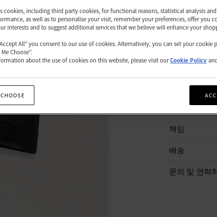
es cookies, including third party cookies, for functional reasons, statistical analysis a
사
ormance, as well as to personalise your visit, remember your preferences, offer you c
이
쇼핑백
our interests and to suggest additional services that we believe will enhance your shop
즈
를
"Accept All" you consent to our use of cookies. Alternatively, you can set your cookie 
t Me Choose".
선
ormation about the use of cookies on this website, please visit our
Cookie Policy
an
택
하
세
상품 설명
요.
 CHOOSE
ACC
상품 세부 정
책임
배송
문의 및 연락