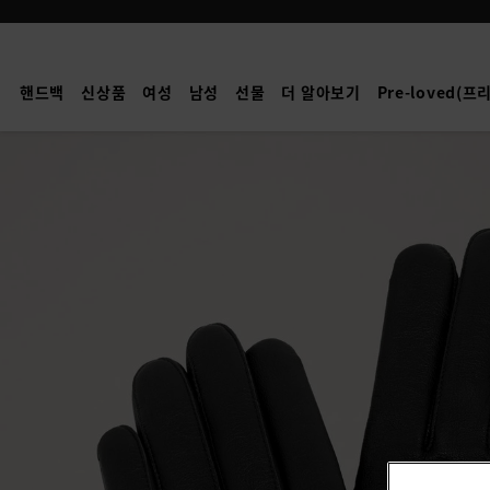
Mulberry
|
남
핸드백
신상품
여성
남성
선물
더 알아보기
Pre-loved(
성
소
프
트
장
갑
|
블
랙
부
드