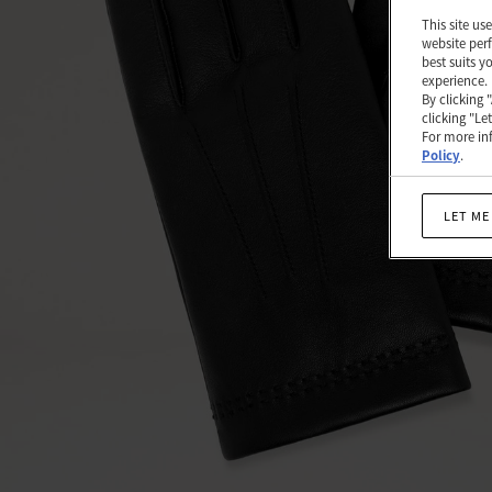
러
This site us
운
website perf
best suits y
나
experience.
By clicking 
파
clicking "Le
For more inf
|
Policy
.
스
LET ME
카
프
&
모
자