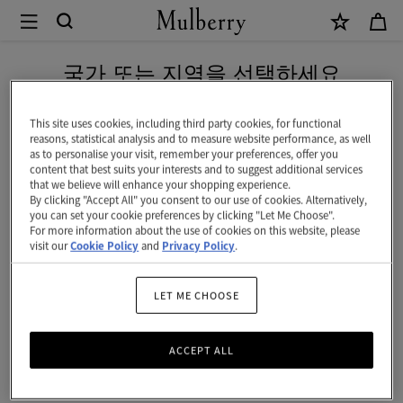
×
Mulberry
|
신상 상품을 무료 배송으로 만나보세요
앰
국가 또는 지역을 선택하세요
벌
현재 대한민국에서 접속하신 국가 웹사이트는 미국입니다.
리
This site uses cookies, including third party cookies, for functional
reasons, statistical analysis and to measure website performance, as well
사
as to personalise your visit, remember your preferences, offer you
미국 웹사이트로 이동하기
content that best suits your interests and to suggest additional services
첼
that we believe will enhance your shopping experience.
By clicking "Accept All" you consent to our use of cookies. Alternatively,
|
대한민국 사이트에서 계속 하기
you can set your cookie preferences by clicking "Let Me Choose".
For more information about the use of cookies on this website, please
블
visit our
Cookie Policy
and
Privacy Policy
.
랙,
초
LET ME CHOOSE
크,
ACCEPT ALL
레
드