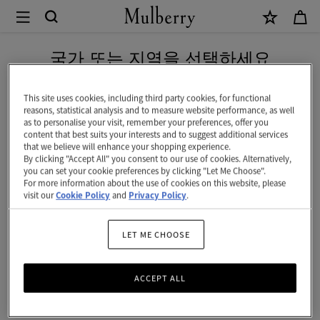
×
Mulberry
|
네이버 페이로 안전하게 결제하세요
쓰
국가 또는 지역을 선택하세요
리
현재 대한민국에서 접속하신 국가 웹사이트는 미국입니다.
컬
This site uses cookies, including third party cookies, for functional
reasons, statistical analysis and to measure website performance, as well
러
as to personalise your visit, remember your preferences, offer you
미국 웹사이트로 이동하기
content that best suits your interests and to suggest additional services
레
that we believe will enhance your shopping experience.
By clicking "Accept All" you consent to our use of cookies. Alternatively,
더
대한민국 사이트에서 계속 하기
you can set your cookie preferences by clicking "Let Me Choose".
For more information about the use of cookies on this website, please
키
visit our
Cookie Policy
and
Privacy Policy
.
링
-
LET ME CHOOSE
D
ACCEPT ALL
|
블