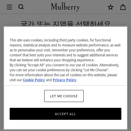
×
Mulberry
|
신상 상품을 무료 배송으로 만나보세요
헤
국가 또는 지역을 선택하세요
리
현재 대한민국에서 접속하신 국가 웹사이트는 미국입니다.
티
This site uses cookies, including third party cookies, for functional
reasons, statistical analysis and to measure website performance, as well
지
as to personalise your visit, remember your preferences, offer you
미국 웹사이트로 이동하기
content that best suits your interests and to suggest additional services
4
that we believe will enhance your shopping experience.
By clicking "Accept All" you consent to our use of cookies. Alternatively,
휠
대한민국 사이트에서 계속 하기
you can set your cookie preferences by clicking "Let Me Choose".
For more information about the use of cookies on this website, please
수
visit our
Cookie Policy
and
Privacy Policy
.
트
케
LET ME CHOOSE
이
ACCEPT ALL
스
|