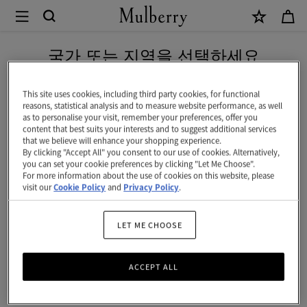
×
Mulberry
|
신상 상품을 무료 배송으로 만나보세요
칠
국가 또는 지역을 선택하세요
턴
현재 대한민국에서 접속하신 국가 웹사이트는 미국입니다.
크
This site uses cookies, including third party cookies, for functional
reasons, statistical analysis and to measure website performance, as well
로
as to personalise your visit, remember your preferences, offer you
미국 웹사이트로 이동하기
content that best suits your interests and to suggest additional services
스
that we believe will enhance your shopping experience.
By clicking "Accept All" you consent to our use of cookies. Alternatively,
바
대한민국 사이트에서 계속 하기
you can set your cookie preferences by clicking "Let Me Choose".
For more information about the use of cookies on this website, please
디
visit our
Cookie Policy
and
Privacy Policy
.
메
신
LET ME CHOOSE
저
ACCEPT ALL
|
블