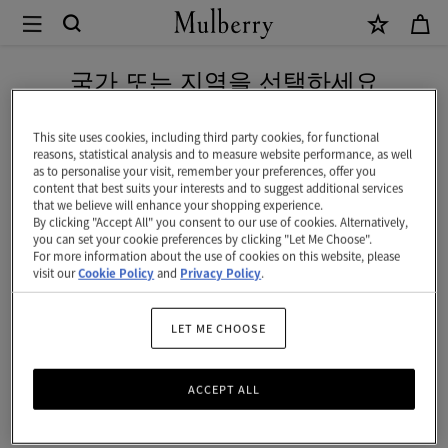
×
Mulberry
|
네이버 페이로 안전하게 결제하세요
플
국가 또는 지역을 선택하세요
래
현재 대한민국에서 접속하신 국가 웹사이트는 미국입니다.
너
This site uses cookies, including third party cookies, for functional
reasons, statistical analysis and to measure website performance, as well
컨
as to personalise your visit, remember your preferences, offer you
미국 웹사이트로 이동하기
content that best suits your interests and to suggest additional services
택
that we believe will enhance your shopping experience.
By clicking "Accept All" you consent to our use of cookies. Alternatively,
트
대한민국 사이트에서 계속 하기
you can set your cookie preferences by clicking "Let Me Choose".
For more information about the use of cookies on this website, please
페
visit our
Cookie Policy
and
Privacy Policy
.
이
지
LET ME CHOOSE
|
ACCEPT ALL
화
이