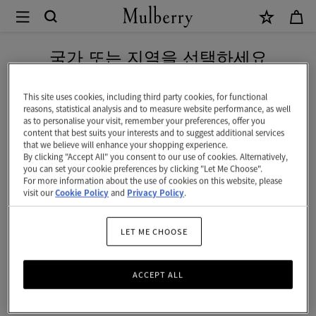
×
Mulberry
|
신상 상품을 무료 배송으로 만나보세요
아
국가 또는 지역을 선택하세요
젠
현재 대한민국에서 접속하신 국가 웹사이트는 미국입니다.
다
This site uses cookies, including third party cookies, for functional
reasons, statistical analysis and to measure website performance, as well
컨
as to personalise your visit, remember your preferences, offer you
미국 웹사이트로 이동하기
content that best suits your interests and to suggest additional services
택
that we believe will enhance your shopping experience.
By clicking "Accept All" you consent to our use of cookies. Alternatively,
트
대한민국 사이트에서 계속 하기
you can set your cookie preferences by clicking "Let Me Choose".
For more information about the use of cookies on this website, please
디
visit our
Cookie Policy
and
Privacy Policy
.
바
이
LET ME CHOOSE
더
ACCEPT ALL
속
지