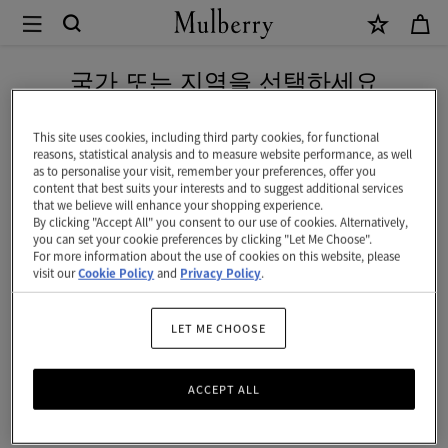
×
Mulberry
|
네이버 페이로 안전하게 결제하세요
크
국가 또는 지역을 선택하세요
로
현재 대한민국에서 접속하신 국가 웹사이트는 미국입니다.
셰
This site uses cookies, including third party cookies, for functional
reasons, statistical analysis and to measure website performance, as well
버
as to personalise your visit, remember your preferences, offer you
미국 웹사이트로 이동하기
content that best suits your interests and to suggest additional services
킷
that we believe will enhance your shopping experience.
By clicking "Accept All" you consent to our use of cookies. Alternatively,
햇
대한민국 사이트에서 계속 하기
you can set your cookie preferences by clicking "Let Me Choose".
For more information about the use of cookies on this website, please
|
visit our
Cookie Policy
and
Privacy Policy
.
베
이
LET ME CHOOSE
지
ACCEPT ALL
&
블