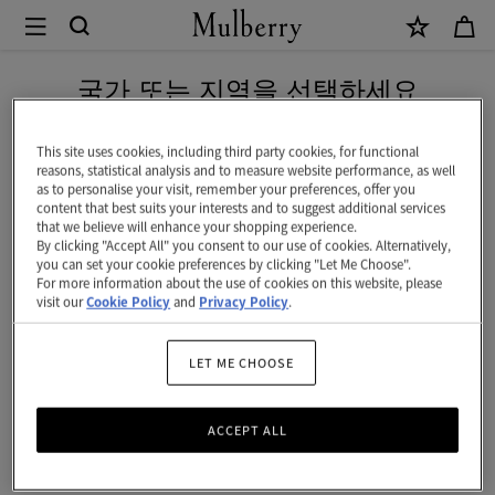
×
Mulberry
|
네이버 페이로 안전하게 결제하세요
여
국가 또는 지역을 선택하세요
여성 선물
성
현재 대한민국에서 접속하신 국가 웹사이트는 미국입니다.
멀버리의 여성을 위한 럭셔리 선물 컬렉션을 만나보세요.
선
This site uses cookies, including third party cookies, for functional
reasons, statistical analysis and to measure website performance, as well
핸드백, 주얼리, 액세서리 등 다양한 디자이너 선물을 선보입니다.
물
as to personalise your visit, remember your preferences, offer you
미국 웹사이트로 이동하기
content that best suits your interests and to suggest additional services
that we believe will enhance your shopping experience.
선물
여성 선물
남성 선물
선물
By clicking "Accept All" you consent to our use of cookies. Alternatively,
대한민국 사이트에서 계속 하기
you can set your cookie preferences by clicking "Let Me Choose".
For more information about the use of cookies on this website, please
117
Products
Filter And Sort
visit our
Cookie Policy
and
Privacy Policy
.
LET ME CHOOSE
ACCEPT ALL