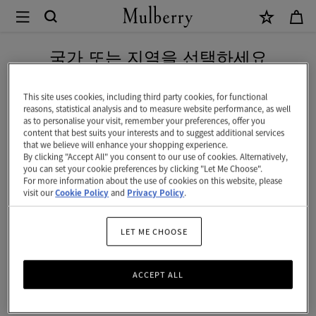
×
Mulberry
|
신상 상품을 무료 배송으로 만나보세요
아
국가 또는 지역을 선택하세요
이
현재 대한민국에서 접속하신 국가 웹사이트는 미국입니다.
리
This site uses cookies, including third party cookies, for functional
reasons, statistical analysis and to measure website performance, as well
스
as to personalise your visit, remember your preferences, offer you
미국 웹사이트로 이동하기
content that best suits your interests and to suggest additional services
팔
that we believe will enhance your shopping experience.
By clicking "Accept All" you consent to our use of cookies. Alternatively,
찌
대한민국 사이트에서 계속 하기
you can set your cookie preferences by clicking "Let Me Choose".
For more information about the use of cookies on this website, please
|
visit our
Cookie Policy
and
Privacy Policy
.
차
콜
LET ME CHOOSE
&
ACCEPT ALL
솔
리