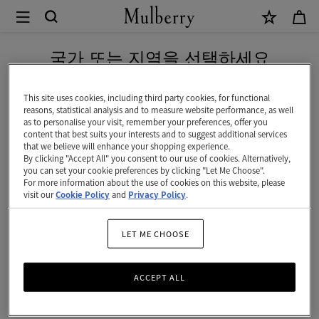
×
Mulberry
|
네이버 페이로 안전하게 결제하세요
키
국가 또는 지역을 선택하세요
키링
링
현재 대한민국에서 접속하신 국가 웹사이트는 미국입니다.
|
This site uses cookies, including third party cookies, for functional
reasons, statistical analysis and to measure website performance, as well
Family
as to personalise your visit, remember your preferences, offer you
26
Products
Filter And Sort
미국 웹사이트로 이동하기
content that best suits your interests and to suggest additional services
that we believe will enhance your shopping experience.
By clicking "Accept All" you consent to our use of cookies. Alternatively,
대한민국 사이트에서 계속 하기
you can set your cookie preferences by clicking "Let Me Choose".
For more information about the use of cookies on this website, please
visit our
Cookie Policy
and
Privacy Policy
.
LET ME CHOOSE
ACCEPT ALL