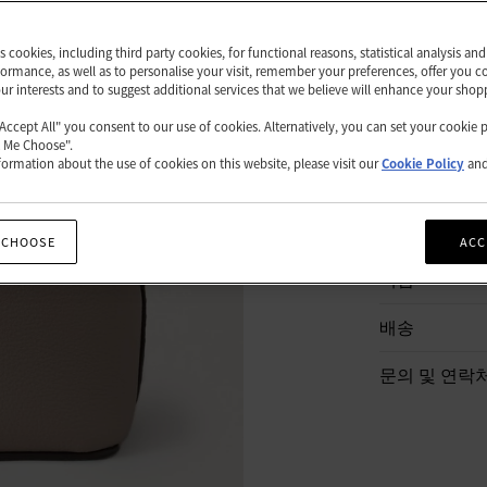
쇼핑백
es cookies, including third party cookies, for functional reasons, statistical analysis a
ormance, as well as to personalise your visit, remember your preferences, offer you c
our interests and to suggest additional services that we believe will enhance your shop
"Accept All" you consent to our use of cookies. Alternatively, you can set your cookie 
t Me Choose".
ormation about the use of cookies on this website, please visit our
Cookie Policy
an
상품 설명
상품 세부 정
 CHOOSE
ACC
책임
배송
문의 및 연락