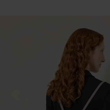
이
스
워
터