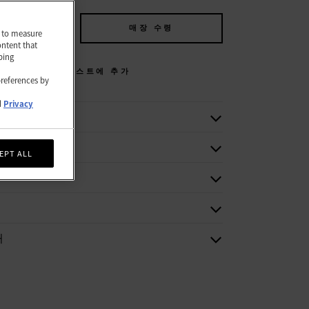
에 추가
매장 수령
nd to measure
ontent that
ping
위시리스트에 추가
preferences by
d
Privacy
보
EPT ALL
처