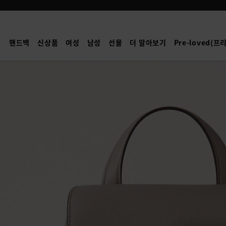
Mulberry
|
미
핸드백
신상품
여성
남성
선물
더 알아보기
Pre-loved(
니
베
이
스
워
터
백
팩
|
캐
시