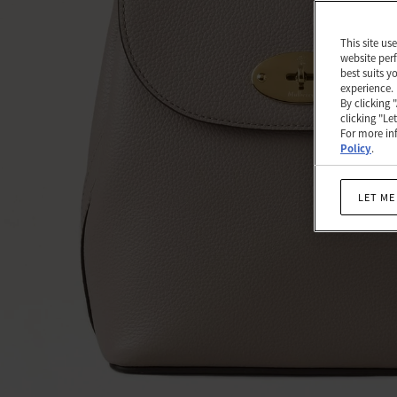
미
어
This site us
website perf
토
best suits y
experience.
프
By clicking 
clicking "Le
스
For more inf
몰
Policy
.
클
LET ME
래
식
그
레
인
|
베