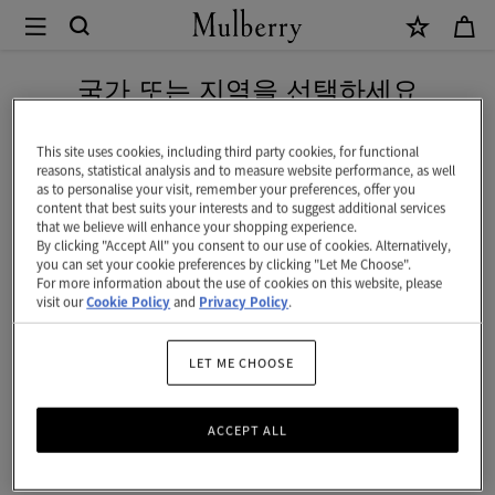
×
Mulberry
|
네이버 페이로 안전하게 결제하세요
베
국가 또는 지역을 선택하세요
이
현재 대한민국에서 접속하신 국가 웹사이트는 미국입니다.
스
This site uses cookies, including third party cookies, for functional
reasons, statistical analysis and to measure website performance, as well
워
as to personalise your visit, remember your preferences, offer you
미국 웹사이트로 이동하기
content that best suits your interests and to suggest additional services
터
that we believe will enhance your shopping experience.
By clicking "Accept All" you consent to our use of cookies. Alternatively,
|
대한민국 사이트에서 계속 하기
you can set your cookie preferences by clicking "Let Me Choose".
For more information about the use of cookies on this website, please
오
visit our
Cookie Policy
and
Privacy Policy
.
크
NVT
LET ME CHOOSE
|
ACCEPT ALL
베
이